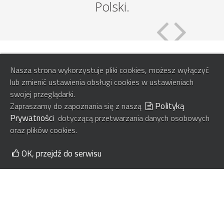
Polski.
Nasza strona wykorzystuje pliki cookies, możesz wyłączyć
lub zmienić ustawienia obsługi cookies w ustawieniach
swojej przeglądarki.
Polityką
Zapraszamy do zapoznania się z naszą
Prywatności
dotyczącą przetwarzania danych osobowych
oraz plików cookies.
OK, przejdź do serwisu
Kancelaria:
adw. Justyna Miechowska-Szewczyk
Al. Z. Krasińskiego 1/22
31 - 111 Kraków